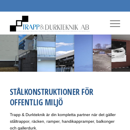
TRAPPOR FÖR UTRYMNING OCH INDUSTRI
TRAPPOR FÖR OFFENTLIG MILJÖ
TRAPPRÄCKEN
BALKONG- OCH TERRASSRÄCKEN
BALKONGE
STEG
STÅLKONSTRUKTIONER FÖR
OFFENTLIG MILJÖ
Trapp & Durkteknik är din kompletta partner när det gäller
ståltrappor, räcken, ramper, handikappramper, balkonger
och gallerdurk.